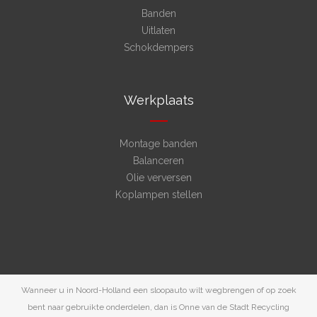
Banden
Uitlaten
Schokdempers
Werkplaats
Montage banden
Balanceren
Olie verversen
Koplampen stellen
Wanneer u in Noord-Holland een sloopauto wilt wegbrengen of op zoek
bent naar gebruikte onderdelen, dan is Onne van de Stadt Recycling