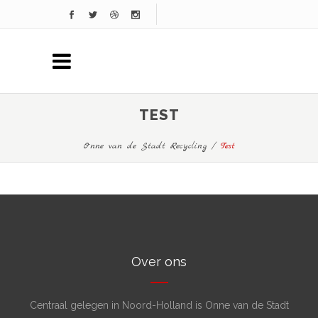
TEST
Onne van de Stadt Recycling
/
Test
Over ons
Centraal gelegen in Noord-Holland is Onne van de Stadt