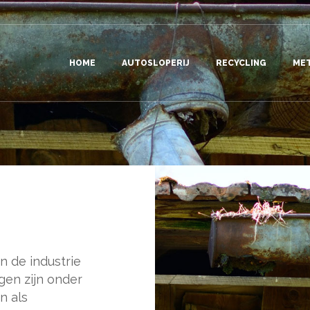
HOME
AUTOSLOPERIJ
RECYCLING
ME
n de industrie
gen zijn onder
n als