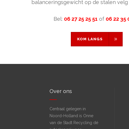
balanceringsgewicht op de stalen velg 
Bel:
06 27 25 25 51
of
06 22 35 
KOM LANGS
KOM LANGS
Over ons
Centraal gelegen in
Noord-Holland is Onne
van de Stadt Recycling dé