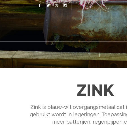
ZINK
Zink is blauw-wit overgangsmetaal dat i
gebruikt wordt in legeringen. Toepassin
meer batterijen, regenpijpen e