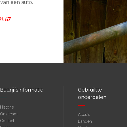
van een auto.
01 57
Bedrijfsinformatie
Gebruikte
onderdelen
Historie
Ons team
Accu's
Contact
Banden