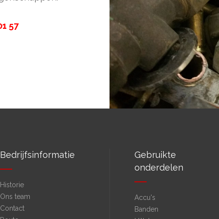
01 57
Bedrijfsinformatie
Gebruikte
onderdelen
Historie
Ons team
Accu's
Contact
Banden