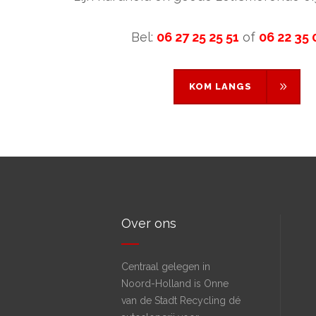
Bel:
06 27 25 25 51
of
06 22 35 
KOM LANGS
KOM LANGS
Over ons
Centraal gelegen in
Noord-Holland is Onne
van de Stadt Recycling dé