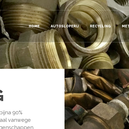
HOME
AUTOSLOPERIJ
RECYCLING
ME
G
bijna 90%
taal vanwege
igenschappen.