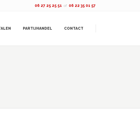
06 27 25 25 51
of
06 22 35 01 57
TALEN
PARTIJHANDEL
CONTACT