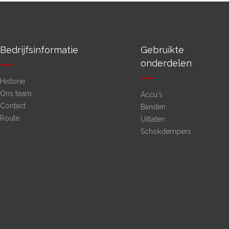
Bedrijfsinformatie
Gebruikte
onderdelen
Historie
Ons team
Accu's
Contact
Banden
Route
Uitlaten
Schokdempers