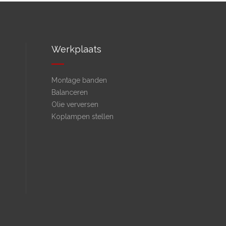
Werkplaats
Montage banden
Balanceren
Olie verversen
Koplampen stellen