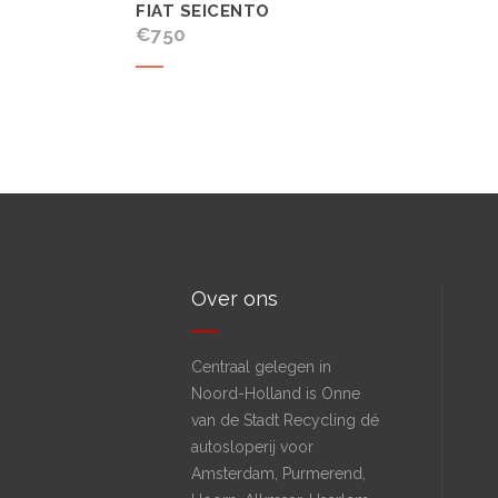
FIAT SEICENTO
€
750
Koop product
Over ons
Centraal gelegen in
Noord-Holland is Onne
van de Stadt Recycling dé
autosloperij voor
Amsterdam, Purmerend,