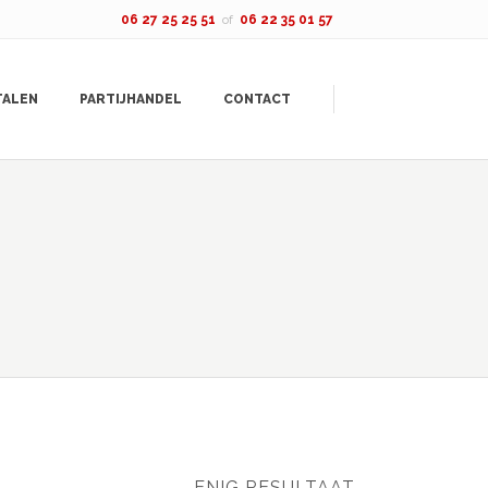
06 27 25 25 51
of
06 22 35 01 57
TALEN
PARTIJHANDEL
CONTACT
ENIG RESULTAAT