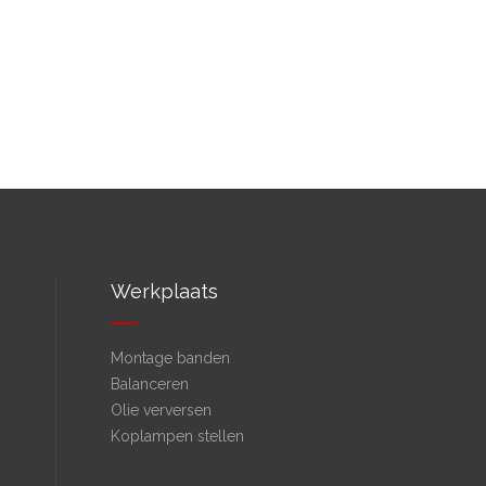
Werkplaats
Montage banden
Balanceren
Olie verversen
Koplampen stellen