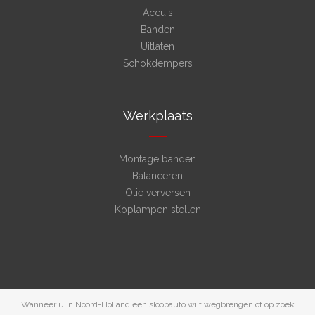
Accu's
Banden
Uitlaten
Schokdempers
Werkplaats
Montage banden
Balanceren
Olie verversen
Koplampen stellen
Wanneer u in Noord-Holland een sloopauto wilt wegbrengen of op zoek